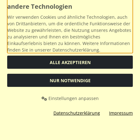
andere Technologien
Wir verwenden Cookies und ähnliche Technologien, auch
von Drittanbietern, um die ordentliche Funktionsweise der
Website zu gewährleisten, die Nutzung unseres Angebotes
zu analysieren und Ihnen ein bestmögliches
Einkaufserlebnis bieten zu können. Weitere Informationen
finden Sie in unserer Datenschutzerklärung.
ALLE AKZEPTIEREN
Social Media
NUR NOTWENDIGE
Einstellungen anpassen
Alle Preise inkl. gesetzl. MwSt. zzgl.
Versandkosten
. Die
durchgestrichenen Preise entsprechen dem bisherigen Preis
Datenschutzerklärung
Impressum
bei Modellbahnservice.
Modellbahnservice © 2026 | Template © 2026 by Karl
mod
ified eCommerce Shopsoftware © 2009-2026