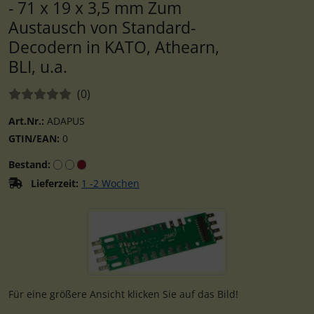
- 71 x 19 x 3,5 mm Zum
Austausch von Standard-
Decodern in KATO, Athearn,
BLI, u.a.
Bewertungen:
Bewertungen
(0
)
Art.Nr.:
ADAPUS
GTIN/EAN:
0
Bestand:
Lieferzeit:
1 -2 Wochen
Wenn mehr als ein Produktbild existiert, können Sie die "
Für eine größere Ansicht klicken Sie auf das Bild!