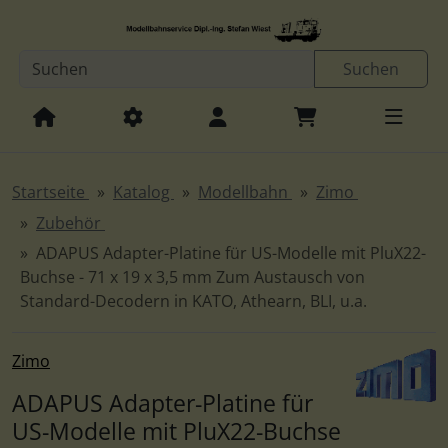
Diese Sprungnavigation (skip link) ist jederzeit zu erreichen
Sprungnavigation
Springe zur Navigation
Springe zum Inhalt
Spri
Suchen
Startseite
Katalog
Modellbahn
Zimo
Zubehör
ADAPUS Adapter-Platine für US-Modelle mit PluX22-
Buchse - 71 x 19 x 3,5 mm Zum Austausch von
Standard-Decodern in KATO, Athearn, BLI, u.a.
Zimo
ADAPUS Adapter-Platine für
US-Modelle mit PluX22-Buchse