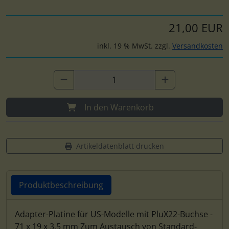
21,00 EUR
inkl. 19 % MwSt. zzgl.
Versandkosten
In den Warenkorb
Artikeldatenblatt drucken
Produktbeschreibung
Produktbeschreibung
Adapter-Platine für US-Modelle mit PluX22-Buchse -
71 x 19 x 3,5 mm Zum Austausch von Standard-