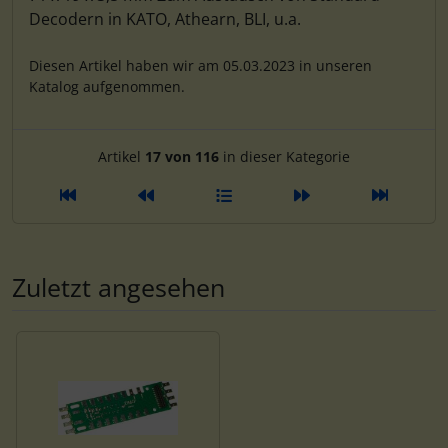
Decodern in KATO, Athearn, BLI, u.a.
Diesen Artikel haben wir am 05.03.2023 in unseren
Katalog aufgenommen.
Artikelnavigation innerhalb d
Artikel
17 von 116
in dieser Kategorie
Zuletzt angesehen
Es folgt ein Produktslider - navigieren Sie mit der Tab-Tas