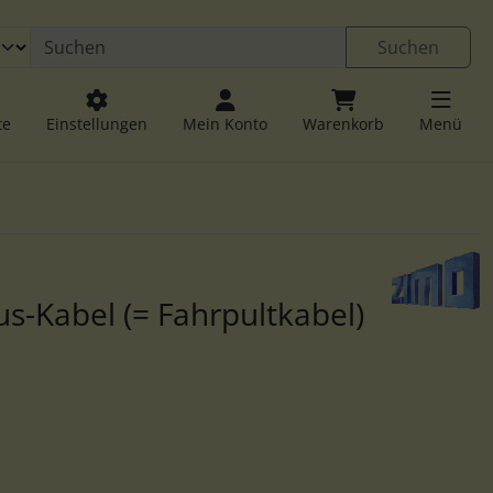
 öffnen.
ngen
Springe zu den allgemeinen Informationen
Suchen
te
Einstellungen
Mein Konto
Warenkorb
Menü
u navigieren. Zum Vergrößern klicken Sie auf das Bild.
-Kabel (= Fahrpultkabel)