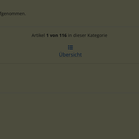
aufgenommen.
Artikelnavigation innerhalb d
Artikel
1 von 116
in dieser Kategorie
Übersicht
te zu den einzelnen Artikeln.