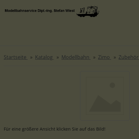
Diese Sprungnavigation (skip link) ist jederzeit zu erreichen
Sprungnavigation
Springe zur Navigation
Springe zum Inhalt
Spri
Startseite
Katalog
Modellbahn
Zimo
Zubehö
Wenn mehr als ein Produktbild existiert, können Sie die "
Für eine größere Ansicht klicken Sie auf das Bild!