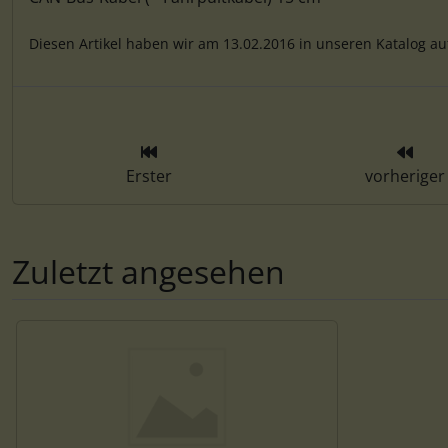
Produktbeschreibung
Diesen Artikel haben wir am 13.02.2016 in unseren Katalog 
Erster
vorheriger
Zuletzt angesehen
Es folgt ein Produktslider - navigieren Sie mit der Tab-Tas