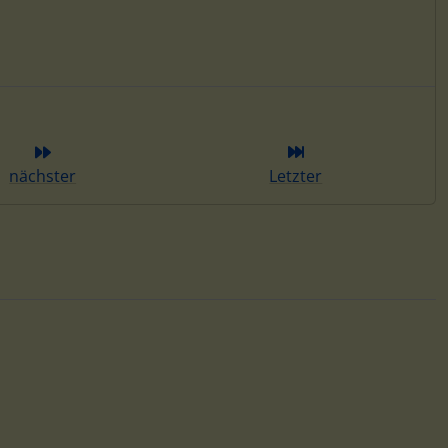
ieser Kategorie
nächster
Letzter