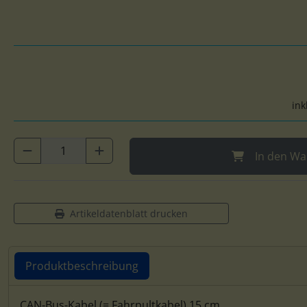
ink
In den Wa
Artikeldatenblatt drucken
Produktbeschreibung
CAN-Bus-Kabel (= Fahrpultkabel) 15 cm