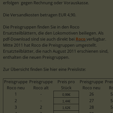
erfolgen gegen Rechnung oder Vorauskasse.
Die Versandkosten betragen EUR 4,90.
Die Preisgruppen finden Sie in den Roco
Ersatzteilblättern, die den Lokomotiven beiliegen. Als
pdf-Download sind sie auch direkt bei
Roco
verfügbar.
Mitte 2011 hat Roco die Preisgruppen umgestellt.
Ersatzteilblätter, die nach August 2011 erschienen sind,
enthalten die neuen Preisgruppen.
Zur Übersicht finden Sie hier eine Preisliste:
Preisgruppe
Preisgruppe
Preis pro
Preisgruppe
Pre
Roco neu
Roco alt
Stück
Roco neu
Ro
1
-
26
5
0,99€
2
-
27
5
1,44€
3
2
28
5
1,62€