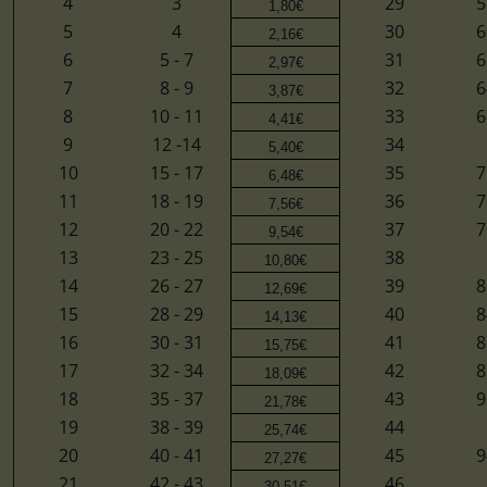
4
3
29
5
1,80€
5
4
30
6
2,16€
6
5 - 7
31
6
2,97€
7
8 - 9
32
6
3,87€
8
10 - 11
33
6
4,41€
9
12 -14
34
5,40€
10
15 - 17
35
7
6,48€
11
18 - 19
36
7
7,56€
12
20 - 22
37
7
9,54€
13
23 - 25
38
10,80€
14
26 - 27
39
8
12,69€
15
28 - 29
40
8
14,13€
16
30 - 31
41
8
15,75€
17
32 - 34
42
8
18,09€
18
35 - 37
43
9
21,78€
19
38 - 39
44
25,74€
20
40 - 41
45
9
27,27€
21
42 - 43
46
30,51€