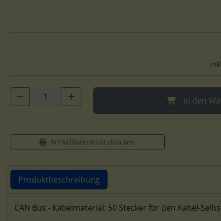
ink
In den Wa
Artikeldatenblatt drucken
Produktbeschreibung
Produktbeschreibung
CAN Bus - Kabelmaterial: 50 Stecker für den Kabel-Selb