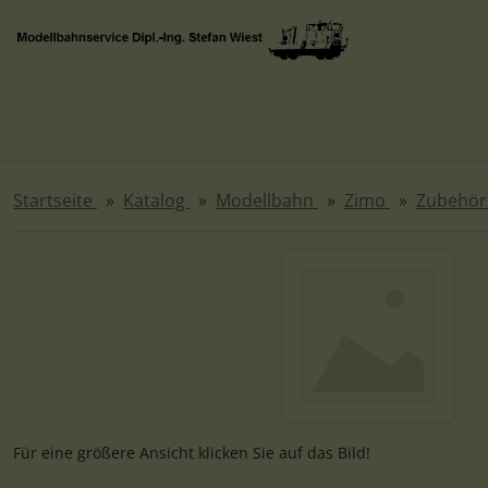
Diese Sprungnavigation (skip link) ist jederzeit zu erreichen
Sprungnavigation
Springe zur Navigation
Springe zum Inhalt
Spri
Startseite
Katalog
Modellbahn
Zimo
Zubehö
Wenn mehr als ein Produktbild existiert, können Sie die "
Für eine größere Ansicht klicken Sie auf das Bild!