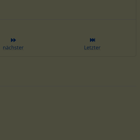
ieser Kategorie
nächster
Letzter