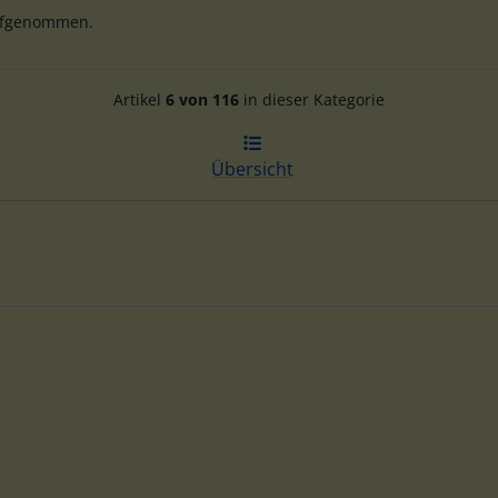
aufgenommen.
Artikelnavigation innerhalb d
Artikel
6 von 116
in dieser Kategorie
Übersicht
te zu den einzelnen Artikeln.