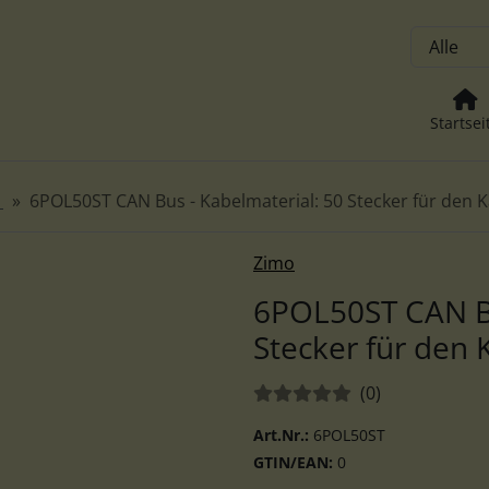
, Seite aktualisieren (F5-Taste) und mit Tab-Taste Navigation
nge zum Login-Button
Springe zum Button für Einstellu
Startsei
r
6POL50ST CAN Bus - Kabelmaterial: 50 Stecker für den 
Zurück-" und "Vor-Button" nutzen, um zwischen den Bildern z
Zimo
6POL50ST CAN Bu
Stecker für den 
Bewertungen:
Bewertungen
(0
)
Art.Nr.:
6POL50ST
GTIN/EAN:
0