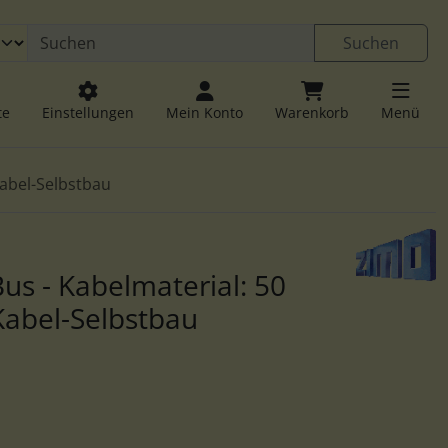
 öffnen.
ngen
Springe zu den allgemeinen Informationen
Suchen
te
Einstellungen
Mein Konto
Warenkorb
Menü
Kabel-Selbstbau
u navigieren. Zum Vergrößern klicken Sie auf das Bild.
s - Kabelmaterial: 50
Kabel-Selbstbau