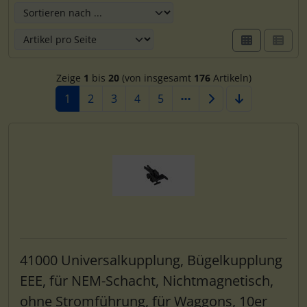
Zeige
1
bis
20
(von insgesamt
176
Artikeln)
1
2
3
4
5
41000 Universalkupplung, Bügelkupplung
EEE, für NEM-Schacht, Nichtmagnetisch,
ohne Stromführung, für Waggons, 10er