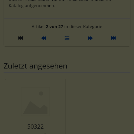
Katalog aufgenommen.
Artikelnavigation innerhalb d
Artikel
2 von 27
in dieser Kategorie
Zuletzt angesehen
Es folgt ein Produktslider - navigieren Sie mit der Tab-Tas
50322