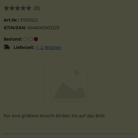
Bewertungen:
Bewertungen
(0
)
Art.Nr.:
ES50322
GTIN/EAN:
4044645503225
Bestand:
Lieferzeit:
1 -2 Wochen
Wenn mehr als ein Produktbild existiert, können Sie die "
Für eine größere Ansicht klicken Sie auf das Bild!