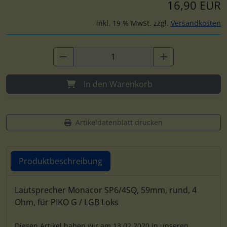
16,90 EUR
inkl. 19 % MwSt. zzgl.
Versandkosten
In den Warenkorb
Artikeldatenblatt drucken
Produktbeschreibung
Produktbeschreibung
Lautsprecher Monacor SP6/4SQ, 59mm, rund, 4
Ohm, für PIKO G / LGB Loks
Diesen Artikel haben wir am 13.02.2020 in unseren