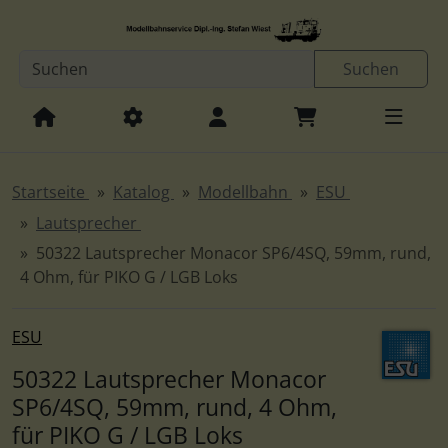
Diese Sprungnavigation (skip link) ist jederzeit zu erreichen
Sprungnavigation
Springe zur Navigation
Springe zum Inhalt
Spri
Suchen
Startseite
Katalog
Modellbahn
ESU
Lautsprecher
50322 Lautsprecher Monacor SP6/4SQ, 59mm, rund,
4 Ohm, für PIKO G / LGB Loks
ESU
50322 Lautsprecher Monacor
SP6/4SQ, 59mm, rund, 4 Ohm,
für PIKO G / LGB Loks