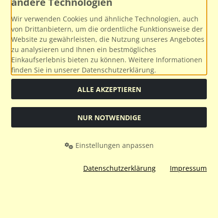
andere Technologien
Wir verwenden Cookies und ähnliche Technologien, auch
von Drittanbietern, um die ordentliche Funktionsweise der
Website zu gewährleisten, die Nutzung unseres Angebotes
zu analysieren und Ihnen ein bestmögliches
Einkaufserlebnis bieten zu können. Weitere Informationen
finden Sie in unserer Datenschutzerklärung.
Social Media
ALLE AKZEPTIEREN
NUR NOTWENDIGE
Alle Preise inkl. gesetzl. MwSt. zzgl.
Versandkosten
. Die
Einstellungen anpassen
durchgestrichenen Preise entsprechen dem bisherigen Preis
bei Modellbahnservice.
Datenschutzerklärung
Impressum
Modellbahnservice © 2026 | Template © 2026 by Karl
mod
ified eCommerce Shopsoftware © 2009-2026