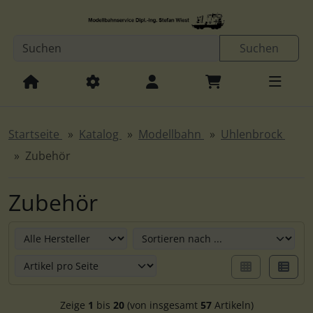
Diese Sprungnavigation (skip link) ist jederzeit zu erreichen
Sprungnavigation
Springe zur Navigation
Springe zum Inhalt
Spri
Suchen
Startseite
Katalog
Modellbahn
Uhlenbrock
Zubehör
Zubehör
Hier können Sie die nachfolgenden Artikel umsortieren u
Zeige
1
bis
20
(von insgesamt
57
Artikeln)