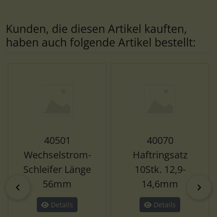
Kunden, die diesen Artikel kauften,
haben auch folgende Artikel bestellt:
Es folgt ein Produktslider - navigieren Sie mit der Tab-Tas
40501
40070
Wechselstrom-
Haftringsatz
Schleifer Länge
10Stk. 12,9-
56mm
14,6mm
zurück
vor
Details
Details