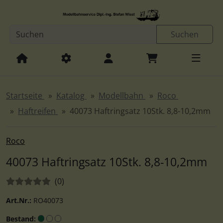
Diese Sprungnavigation (skip link) ist jederzeit zu erreichen
Sprungnavigation
Springe zur Navigation
Springe zum Inhalt
Spri
Suchen
Startseite
Katalog
Modellbahn
Roco
Haftreifen
40073 Haftringsatz 10Stk. 8,8-10,2mm
Roco
40073 Haftringsatz 10Stk. 8,8-10,2mm
Bewertungen:
Bewertungen
(0
)
Art.Nr.:
RO40073
Bestand: