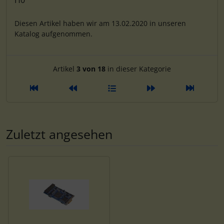
H0
Diesen Artikel haben wir am 13.02.2020 in unseren
Katalog aufgenommen.
Artikelnavigation innerhalb d
Artikel
3 von 18
in dieser Kategorie
Zuletzt angesehen
Es folgt ein Produktslider - navigieren Sie mit der Tab-Tas