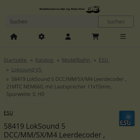
Diese Sprungnavigation (skip link) ist jederzeit zu erreichen
Sprungnavigation
Springe zur Navigation
Springe zum Inhalt
Spri
Suchen
Startseite
Katalog
Modellbahn
ESU
Loksound V5
58419 LokSound 5 DCC/MM/SX/M4 Leerdecoder ,
21MTC NEM660, mit Lautsprecher 11x15mm,
Spurweite: 0, H0
ESU
58419 LokSound 5
DCC/MM/SX/M4 Leerdecoder ,