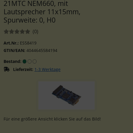
21MTC NEM660, mit
Lautsprecher 11x15mm,
Spurweite: 0, H0
Bewertungen:
Bewertungen
(0
)
Art.Nr.:
ES58419
GTIN/EAN:
4044645584194
Bestand:
Lieferzeit:
1-3 Werktage
Wenn mehr als ein Produktbild existiert, können Sie die "
Für eine größere Ansicht klicken Sie auf das Bild!