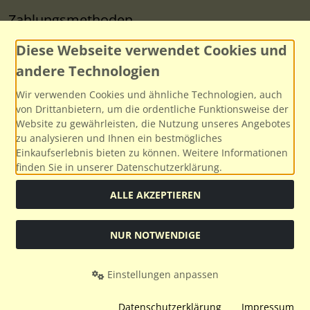
Zahlungsmethoden
Diese Webseite verwendet Cookies und
andere Technologien
Wir verwenden Cookies und ähnliche Technologien, auch
von Drittanbietern, um die ordentliche Funktionsweise der
Website zu gewährleisten, die Nutzung unseres Angebotes
Social Media
zu analysieren und Ihnen ein bestmögliches
Einkaufserlebnis bieten zu können. Weitere Informationen
finden Sie in unserer Datenschutzerklärung.
ALLE AKZEPTIEREN
Alle Preise inkl. gesetzl. MwSt. zzgl.
Versandkosten
. Die
durchgestrichenen Preise entsprechen dem bisherigen Preis
NUR NOTWENDIGE
bei Modellbahnservice.
Modellbahnservice © 2026 | Template © 2026 by Karl
Einstellungen anpassen
mod
ified eCommerce Shopsoftware © 2009-2026
Datenschutzerklärung
Impressum