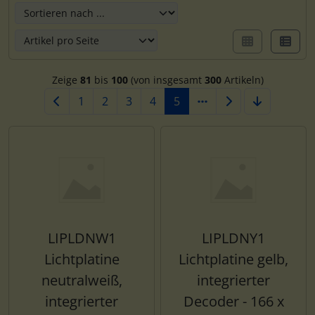
Zeige
81
bis
100
(von insgesamt
300
Artikeln)
1
2
3
4
5
LIPLDNW1
LIPLDNY1
Lichtplatine
Lichtplatine gelb,
neutralweiß,
integrierter
integrierter
Decoder - 166 x